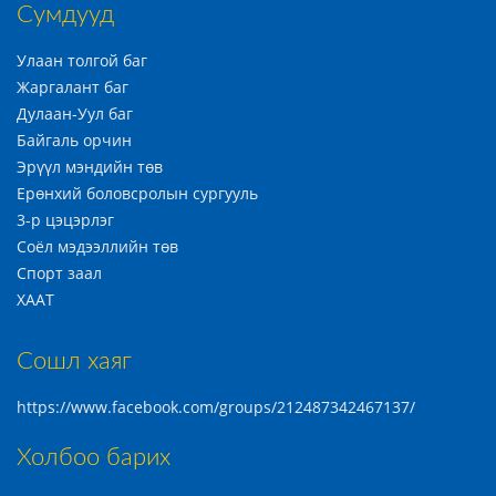
Сумдууд
Улаан толгой баг
Жаргалант баг
Дулаан-Уул баг
Байгаль орчин
Эрүүл мэндийн төв
Ерөнхий боловсролын сургууль
3-р цэцэрлэг
Соёл мэдээллийн төв
Спорт заал
ХААТ
Сошл хаяг
https://www.facebook.com/groups/212487342467137/
Холбоо барих