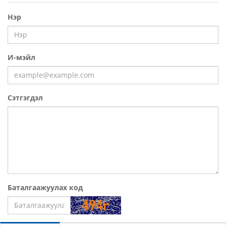
Нэр
И-мэйл
Сэтгэгдэл
Баталгаажуулах код