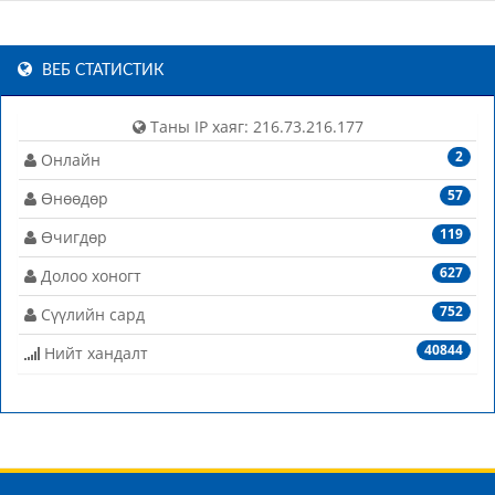
ВЕБ СТАТИСТИК
Таны IP хаяг: 216.73.216.177
2
Онлайн
57
Өнөөдөр
119
Өчигдөр
627
Долоо хоногт
752
Сүүлийн сард
40844
Нийт хандалт