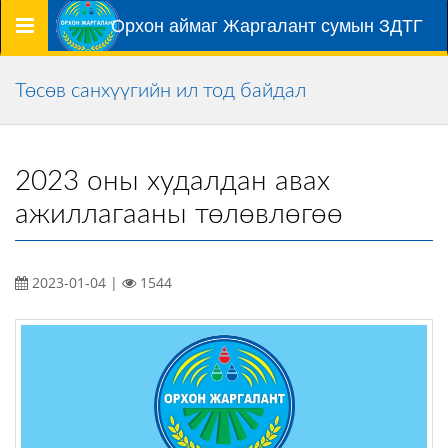
Цэс
Орхон аймаг Жаргалант сумын ЗДТГ
Төсөв санхүүгийн ил тод байдал
2023 оны худалдан авах
ажиллагааны төлөвлөгөө
2023-01-04 |
1544