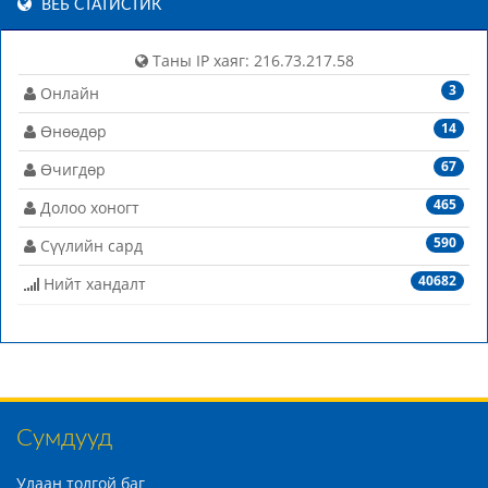
ВЕБ СТАТИСТИК
Таны IP хаяг: 216.73.217.58
3
Онлайн
14
Өнөөдөр
67
Өчигдөр
465
Долоо хоногт
590
Сүүлийн сард
40682
Нийт хандалт
Сумдууд
Улаан толгой баг