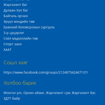
Жаргалант баг
Дулаан-Уул баг
Байгаль орчин
Эрүүл мэндийн төв
Ерөнхий боловсролын сургууль
3-р цэцэрлэг
Соёл мэдээллийн төв
Спорт заал
ХААТ
Сошл хаяг
https://www.facebook.com/groups/212487342467137/
Холбоо барих
Монгол улс, Орхон аймаг, Жаргалант сум, Жаргалант баг,
ЗДТГ байр