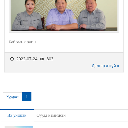
Байгаль орчин
2022-07-24
803
Дэлгэрэнгүй »
Хуудас:
1
Их уншсан
Сүүлд нэмэгдсэн