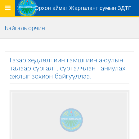
Цэс
Орхон аймаг Жаргалант сумын ЗДТГ
Байгаль орчин
Газар хөдлөлтийн гамшгийн аюулын
талаар сургалт, сурталчлан таниулах
ажлыг зохион байгууллаа.