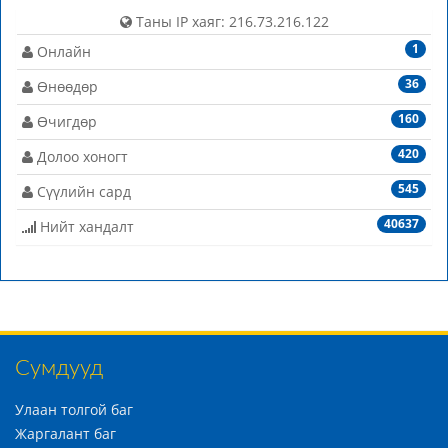
Таны IP хаяг: 216.73.216.122
1
Онлайн
36
Өнөөдөр
160
Өчигдөр
420
Долоо хоногт
545
Сүүлийн сард
40637
Нийт хандалт
Сумдууд
Улаан толгой баг
Жаргалант баг