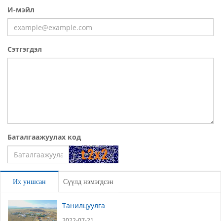
И-мэйл
Сэтгэгдэл
Баталгаажуулах код
Үлдээх
Их уншсан
Сүүлд нэмэгдсэн
Танилцуулга
2022-07-21