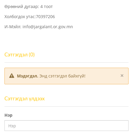
Өрөөний дугаар: 4 тоот
Холбогдох утас:70397206
И-Мэйл: info@jargalant.or.gov.mn
Сэтгэгдэл (0)
×
Мэдэгдэл.
Энд сэтгэгдэл байхгүй!
Сэтгэгдэл үлдээх
Нэр