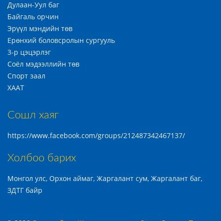
Дулаан-Уул баг
Байгаль орчин
Эрүүл мэндийн төв
Ерөнхий боловсролын сургууль
3-р цэцэрлэг
Соёл мэдээллийн төв
Спорт заал
ХААТ
Сошл хаяг
https://www.facebook.com/groups/212487342467137/
Холбоо барих
Монгол улс, Орхон аймаг, Жаргалант сум, Жаргалант баг,
ЗДТГ байр