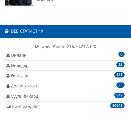
ВЕБ СТАТИСТИК
Таны IP хаяг: 216.73.217.120
0
Онлайн
23
Өнөөдөр
131
Өчигдөр
23
Долоо хоногт
849
Сүүлийн сард
40941
Нийт хандалт