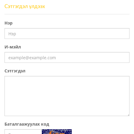
Сэтгэгдэл үлдээх
Нэр
И-мэйл
Сэтгэгдэл
Баталгаажуулах код