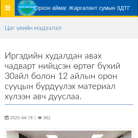
Цэс
Орхон аймаг Жаргалант сумын ЗДТГ
Цаг үеийн мэдээлэл
Иргэдийн худалдан авах
чадварт нийцсэн өртөг бүхий
30айл болон 12 айлын орон
сууцын бүрдүүлэх материал
хүлээн авч дууслаа.
2025-04-18 |
382