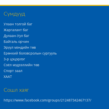
Сумдууд
Улаан толгой баг
Жаргалант баг
Дулаан-Уул баг
Байгаль орчин
Эрүүл мэндийн төв
Ерөнхий боловсролын сургууль
3-р цэцэрлэг
Соёл мэдээллийн төв
Спорт заал
ХААТ
Сошл хаяг
https://www.facebook.com/groups/212487342467137/