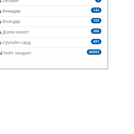
Онлайн
142
Өнөөдөр
105
Өчигдөр
366
Долоо хоногт
491
Сүүлийн сард
40583
Нийт хандалт