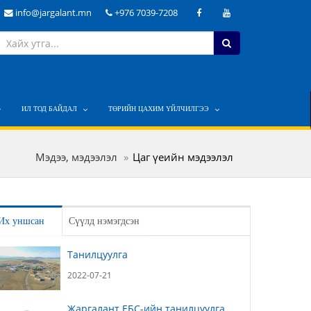
info@jargalant.mn
+976 7039-7208
ИЛ ТОД БАЙДАЛ
ТӨРИЙН ЦАХИМ ҮЙЛЧИЛГЭЭ
Мэдээ, мэдээлэл
Цаг үеийн мэдээлэл
Их уншсан
Сүүлд нэмэгдсэн
Танилцуулга
2022-07-21
Жаргалант ЕБС-ийн танилцуулга