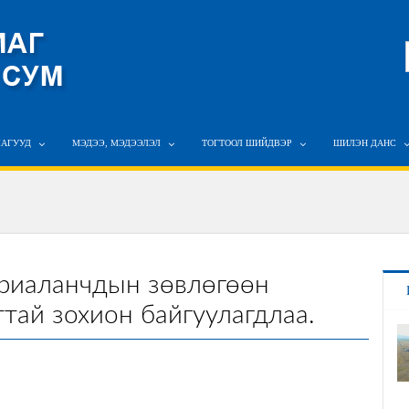
ЛАГУУД
МЭДЭЭ, МЭДЭЭЛЭЛ
ТОГТООЛ ШИЙДВЭР
ШИЛЭН ДАНС
ариаланчдын зөвлөгөөн
ай зохион байгуулагдлаа.