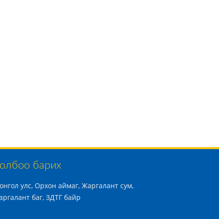
олбоо барих
онгол улс, Орхон аймаг, Жаргалант сум,
аргалант баг, ЗДТГ байр