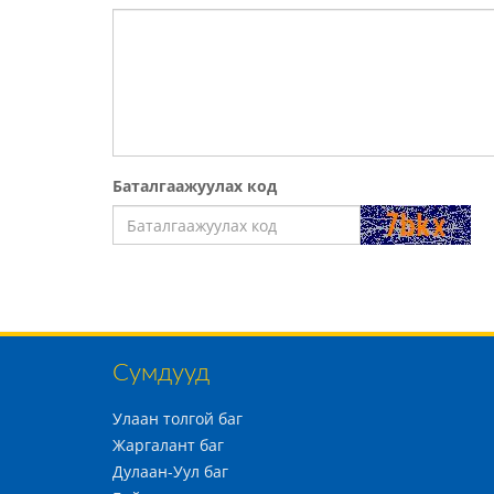
Баталгаажуулах код
Сумдууд
Улаан толгой баг
Жаргалант баг
Дулаан-Уул баг