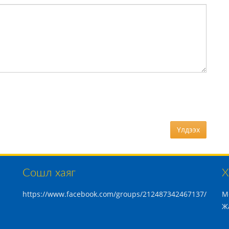
Үлдээх
Сошл хаяг
Х
https://www.facebook.com/groups/212487342467137/
М
Ж