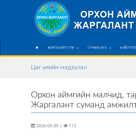
ЖАРГАЛАНТ СУМ
СУМЫН ИТХ
БАЙГУУЛ
Цаг үеийн мэдээлэл
Орхон аймгийн малчид, т
Жаргалант суманд амжилтт
2026-05-05 |
112