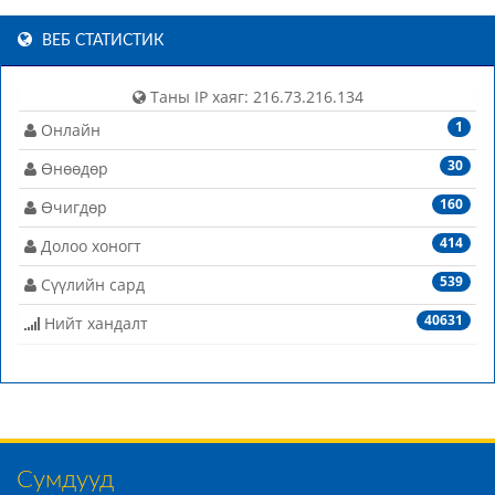
ВЕБ СТАТИСТИК
Таны IP хаяг: 216.73.216.134
1
Онлайн
30
Өнөөдөр
160
Өчигдөр
414
Долоо хоногт
539
Сүүлийн сард
40631
Нийт хандалт
Сумдууд