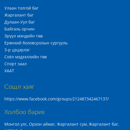
Улаан толгой баг
Жаргалант баг
Дулаан-Уул баг
Байгаль орчин
Эрүүл мэндийн төв
Ерөнхий боловсролын сургууль
3-р цэцэрлэг
Соёл мэдээллийн төв
Спорт заал
ХААТ
Сошл хаяг
https://www.facebook.com/groups/212487342467137/
Холбоо барих
Монгол улс, Орхон аймаг, Жаргалант сум, Жаргалант баг,