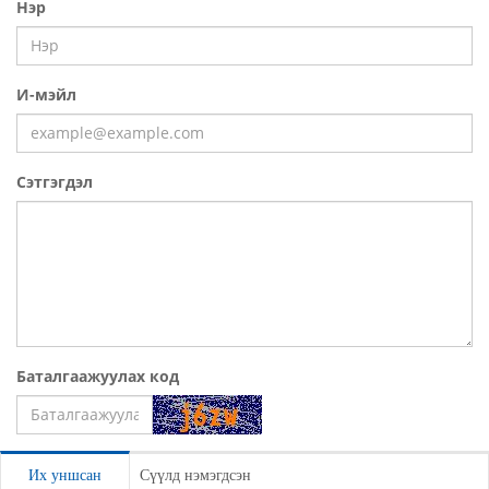
Нэр
И-мэйл
Сэтгэгдэл
Баталгаажуулах код
Үлдээх
Их уншсан
Сүүлд нэмэгдсэн