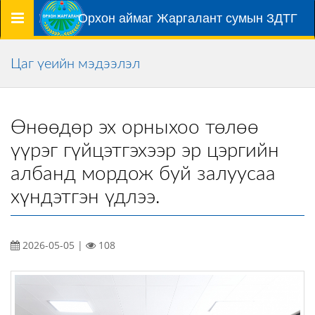
Цэс
Орхон аймаг Жаргалант сумын ЗДТГ
Цаг үеийн мэдээлэл
Өнөөдөр эх орныхоо төлөө
үүрэг гүйцэтгэхээр эр цэргийн
албанд мордож буй залуусаа
хүндэтгэн үдлээ.
2026-05-05 |
108