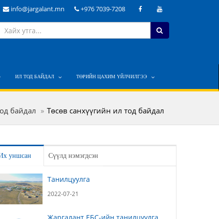
info@jargalant.mn
+976 7039-7208
ИЛ ТОД БАЙДАЛ
ТӨРИЙН ЦАХИМ ҮЙЛЧИЛГЭЭ
тод байдал
Төсөв санхүүгийн ил тод байдал
Их уншсан
Сүүлд нэмэгдсэн
Танилцуулга
2022-07-21
Жаргалант ЕБС-ийн танилцуулга