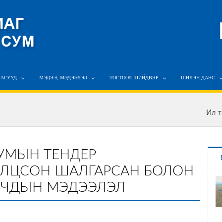
ЛАГУУД
МЭДЭЭ, МЭДЭЭЛЭЛ
ТОГТООЛ ШИЙДВЭР
ШИЛЭН ДАНС
Ил 
СУМЫН ТЕНДЕР
ОЛЦСОН ШАЛГАРСАН БОЛОН
ГЧДЫН МЭДЭЭЛЭЛ