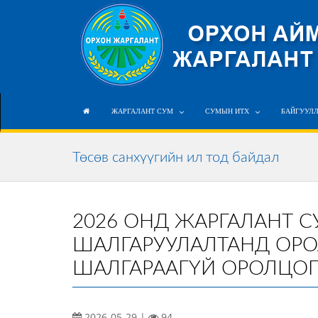
ЖАРГАЛАНТ СУМ
СУМЫН ИТХ
БАЙГУУЛ
Төсөв санхүүгийн ил тод байдал
2026 ОНД ЖАРГАЛАНТ 
ШАЛГАРУУЛАЛТАНД ОР
ШАЛГАРААГҮЙ ОРОЛЦО
2026-05-29 |
94