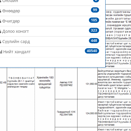
Онлайн
99
Өнөөдөр
105
Өчигдөр
323
Долоо хоногт
448
Сүүлийн сард
40540
Нийт хандалт