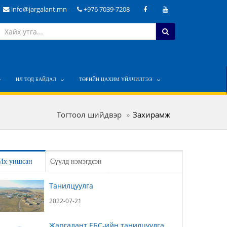
info@jargalant.mn
+976 7039-7208
ИЛ ТОД БАЙДАЛ
ТӨРИЙН ЦАХИМ ҮЙЛЧИЛГЭЭ
Тогтоол шийдвэр
Захирамж
Их уншсан
Сүүлд нэмэгдсэн
Танилцуулга
2022-07-21
Жаргалант ЕБС-ийн танилцуулга