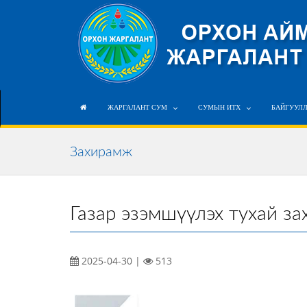
ЖАРГАЛАНТ СУМ
СУМЫН ИТХ
БАЙГУУЛ
Захирамж
Газар эзэмшүүлэх тухай з
2025-04-30 |
513