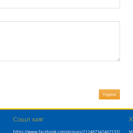
Үлдээх
Сошл хаяг
Х
https://www.facebook.com/groups/212487342467137/
М