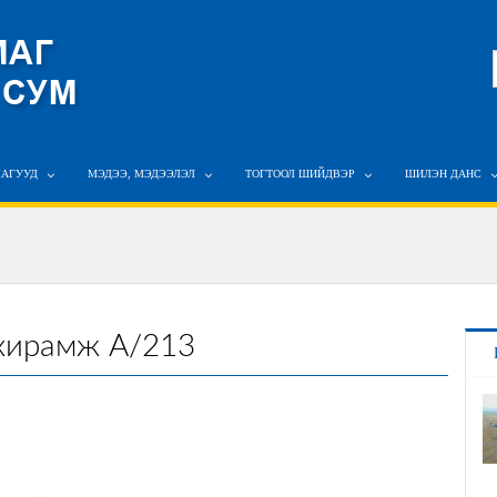
ЛАГУУД
МЭДЭЭ, МЭДЭЭЛЭЛ
ТОГТООЛ ШИЙДВЭР
ШИЛЭН ДАНС
ахирамж А/213