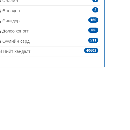
Онлайн
2
Өнөөдөр
160
Өчигдөр
386
Долоо хоногт
511
Сүүлийн сард
40603
Нийт хандалт