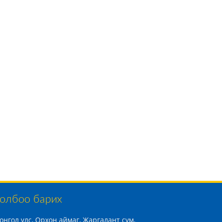
олбоо барих
онгол улс, Орхон аймаг, Жаргалант сум,