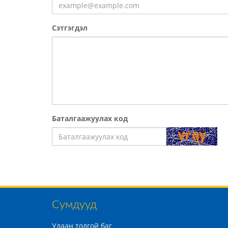
Сэтгэгдэл
Баталгаажуулах код
Сумдууд
Улаан толгой баг