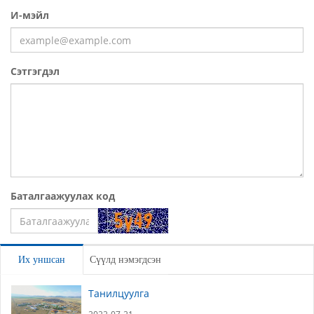
И-мэйл
Сэтгэгдэл
Баталгаажуулах код
Үлдээх
Их уншсан
Сүүлд нэмэгдсэн
Танилцуулга