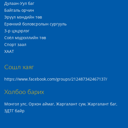
Дулаан-Уул баг
Байгаль орчин
Эрүүл мэндийн төв
Ерөнхий боловсролын сургууль
3-р цэцэрлэг
Соёл мэдээллийн төв
Спорт заал
ХААТ
Сошл хаяг
https://www.facebook.com/groups/212487342467137/
Холбоо барих
Монгол улс, Орхон аймаг, Жаргалант сум, Жаргалант баг,
ЗДТГ байр