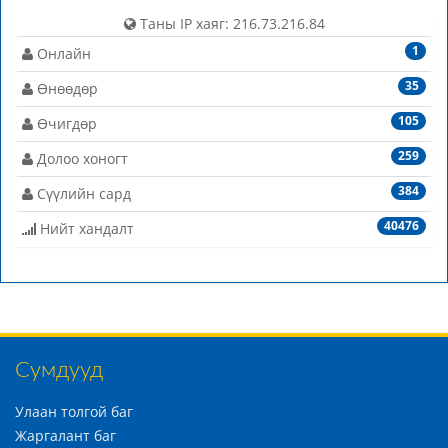
Таны IP хаяг: 216.73.216.84
1
Онлайн
35
Өнөөдөр
105
Өчигдөр
259
Долоо хоногт
384
Сүүлийн сард
40476
Нийт хандалт
Сумдууд
Улаан толгой баг
Жаргалант баг