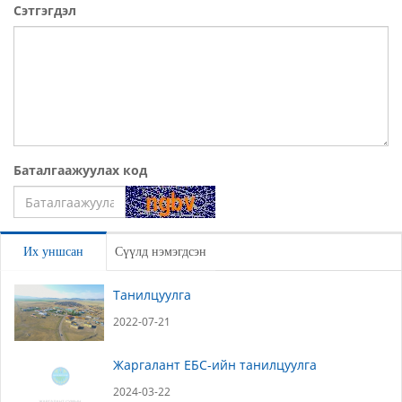
Сэтгэгдэл
Баталгаажуулах код
Үлдээх
Их уншсан
Сүүлд нэмэгдсэн
Танилцуулга
2022-07-21
Жаргалант ЕБС-ийн танилцуулга
2024-03-22