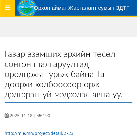
Цэс
Орхон аймаг Жаргалант сумын ЗДТГ
Газар эзэмших эрхийн төсөл
сонгон шалгаруултад
оролцохыг урьж байна Та
доорхи холбоосоор орж
дэлгэрэнгүй мэдээлэл авна уу.
2025-11-18 |
190
http://mle.mn/project/detail/2723