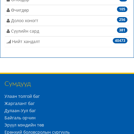
105
Өчигдөр
256
Долоо хоногт
381
Сүүлийн сард
40473
Нийт хандалт
Сумдууд
Улаан толгой баг
Жаргалант баг
Дулаан-Уул баг
Байгаль орчин
Эрүүл мэндийн төв
Ерөнхий боловсролын сургууль